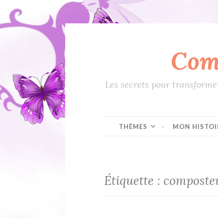
Com
Accéder
au
contenu
Les secrets pour transformer
principal
THÈMES
MON HISTOI
Étiquette :
composte