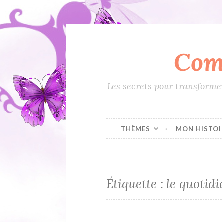
Com
Accéder
au
contenu
Les secrets pour transformer
principal
THÈMES
MON HISTOI
Étiquette :
le quotid