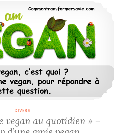
Podcast « Être vegan au quotidien » – Interview d’une amie vegan
DIVERS
e vegan au quotidien » –
ew d’une amie vegan