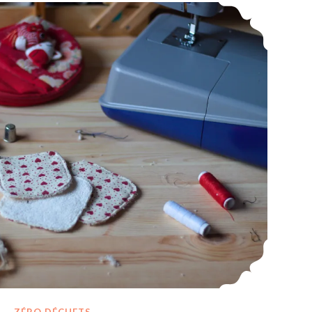
DIY Couture : Réalisation de jolis petits cotons démaquillants lavables