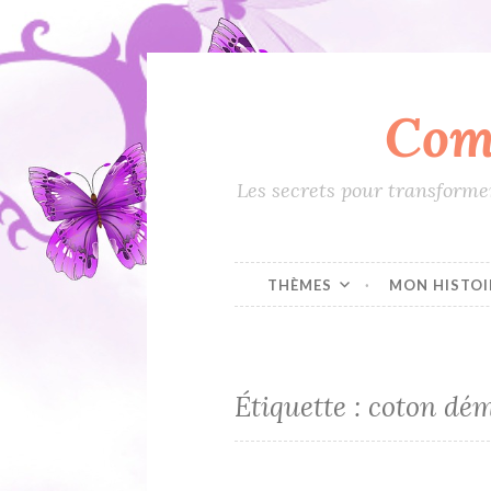
Com
Accéder
au
contenu
Les secrets pour transformer
principal
THÈMES
MON HISTOI
Étiquette :
coton dém