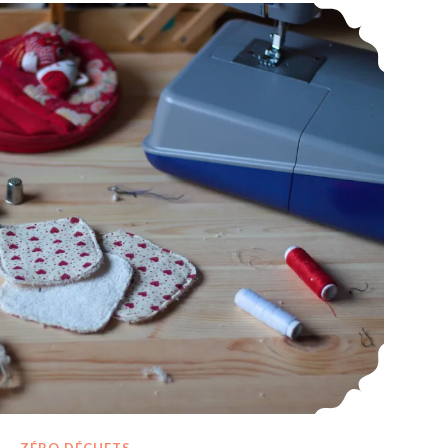
DIY Couture : Réalisation de jolis petits cotons démaquillants lavables