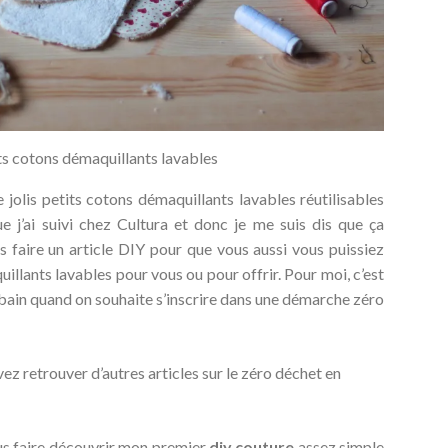
its cotons démaquillants lavables
e jolis petits cotons démaquillants lavables réutilisables
 j’ai suivi chez Cultura et donc je me suis dis que ça
 faire un article DIY pour que vous aussi vous puissiez
illants lavables pour vous ou pour offrir. Pour moi, c’est
 bain quand on souhaite s’inscrire dans une démarche zéro
vez retrouver d’autres articles sur le zéro déchet en
us faire découvrir mon premier
diy couture
assez simple