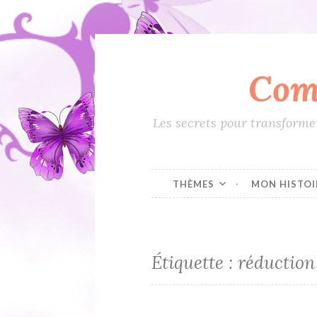
Com
Accéder
au
contenu
Les secrets pour transformer
principal
THÈMES
MON HISTOI
Étiquette :
réduction