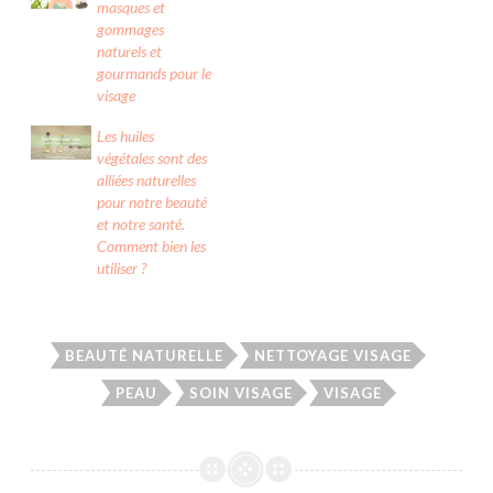
e
r
v
masques et
d
e
r
gommages
a
d
e
n
a
d
naturels et
s
n
a
u
s
n
gourmands pour le
n
u
s
visage
e
n
u
n
e
n
o
n
e
Les huiles
u
o
n
v
u
o
végétales sont des
e
v
u
l
e
v
alliées naturelles
l
l
e
pour notre beauté
e
l
l
f
e
l
et notre santé.
e
f
e
n
e
f
Comment bien les
ê
n
e
utiliser ?
t
ê
n
r
t
ê
e
r
t
)
e
r
)
e
)
BEAUTÉ NATURELLE
NETTOYAGE VISAGE
PEAU
SOIN VISAGE
VISAGE