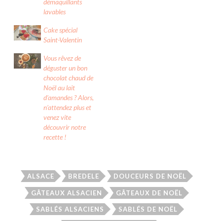
démaquillants
r
o
e
(
k
s
lavables
o
(
t
u
o
(
v
u
o
Cake spécial
r
v
u
e
r
v
Saint-Valentin
d
e
r
a
d
e
n
a
d
Vous rêvez de
s
n
a
déguster un bon
u
s
n
n
u
s
chocolat chaud de
e
n
u
n
e
n
Noël au lait
o
n
e
d’amandes ? Alors,
u
o
n
v
u
o
n’attendez plus et
e
v
u
l
e
v
venez vite
l
l
e
découvrir notre
e
l
l
f
e
l
recette !
e
f
e
n
e
f
ê
n
e
t
ê
n
r
t
ê
e
r
t
)
e
r
ALSACE
BREDELE
DOUCEURS DE NOËL
)
e
)
GÂTEAUX ALSACIEN
GÂTEAUX DE NOËL
SABLÉS ALSACIENS
SABLÉS DE NOËL