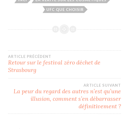
)
e
r
)
e
UFC QUE CHOISIR
)
Navigation
ARTICLE PRÉCÉDENT
Retour sur le festival zéro déchet de
Strasbourg
de
l’article
ARTICLE SUIVANT
La peur du regard des autres n’est qu’une
illusion, comment s’en débarrasser
définitivement ?