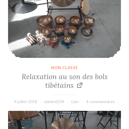
NON CLASSÉ
Relaxation au son des bols
tibétains
9 juillet 2018
admin6204
Lien
4 commentaires